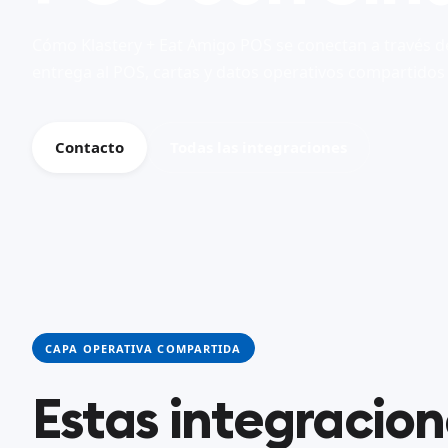
Cómo Klastery + Eat Amigo POS se conectan a través d
entrega al POS, cartas y datos operativos compartidos
Contacto
Todas las integraciones
CAPA OPERATIVA COMPARTIDA
Estas integracio