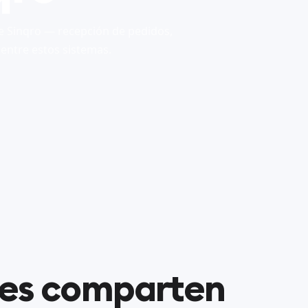
e Sinqro — recepción de pedidos,
 entre estos sistemas.
nes comparten