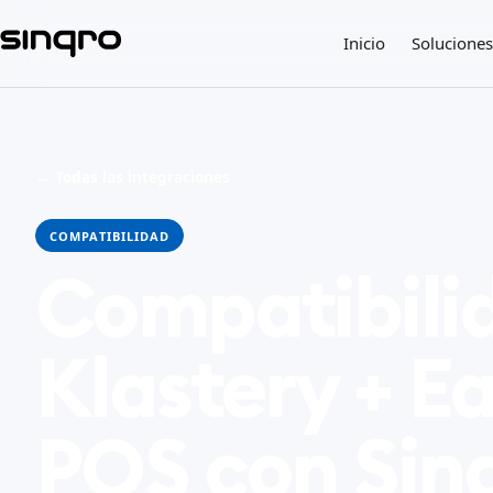
Inicio
Soluciones
← Todas las integraciones
COMPATIBILIDAD
Compatibili
Klastery + E
POS con Sin