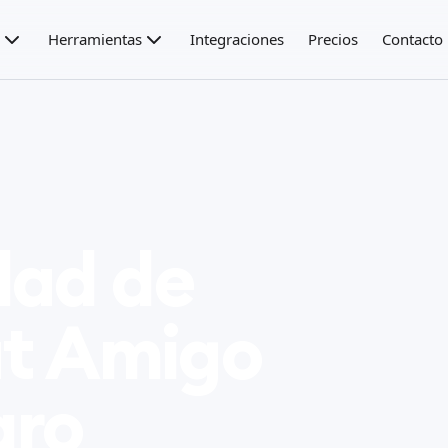
Herramientas
Integraciones
Precios
Contacto
dad de
at Amigo
qro