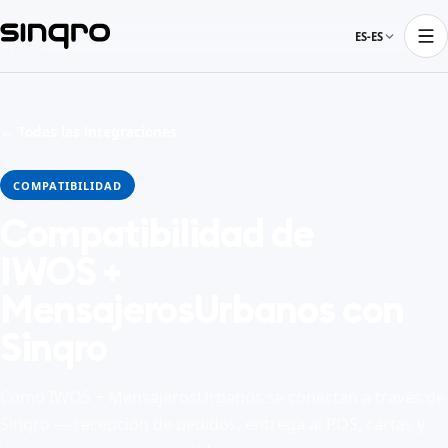
ES-ES
← Todas las integraciones
COMPATIBILIDAD
Compatibilidad de
IWOS +
MensajerosUrbanos con
Sinqro
Cómo IWOS + MensajerosUrbanos se conectan a través de
Sinqro — recepción de pedidos, entrega al POS, cartas y