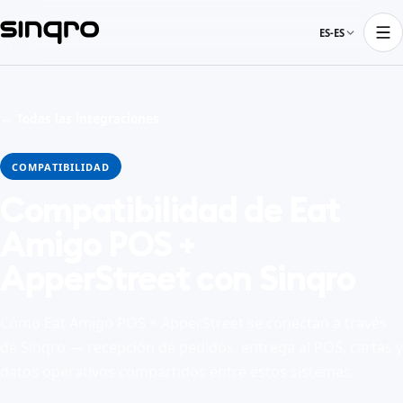
ES-ES
← Todas las integraciones
COMPATIBILIDAD
Compatibilidad de Eat
Amigo POS +
ApperStreet con Sinqro
Cómo Eat Amigo POS + ApperStreet se conectan a través
de Sinqro — recepción de pedidos, entrega al POS, cartas y
datos operativos compartidos entre estos sistemas.