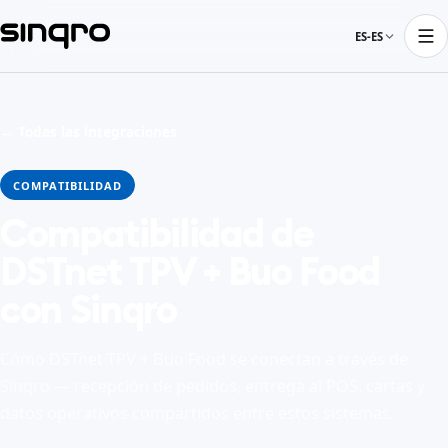
ES-ES
← Todas las integraciones
COMPATIBILIDAD
Compatibilidad de
DSTnet TPV + Buo Food
con Sinqro
Cómo DSTnet TPV + Buo Food se conectan a través de
Sinqro — recepción de pedidos, entrega al POS, cartas y
datos operativos compartidos entre estos sistemas.