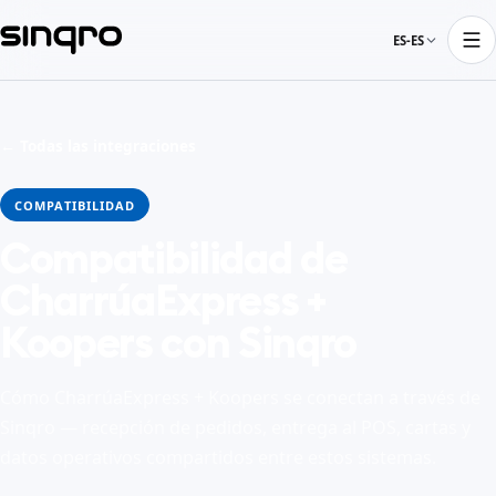
ES-ES
← Todas las integraciones
COMPATIBILIDAD
Compatibilidad de
CharrúaExpress +
Koopers con Sinqro
Cómo CharrúaExpress + Koopers se conectan a través de
Sinqro — recepción de pedidos, entrega al POS, cartas y
datos operativos compartidos entre estos sistemas.