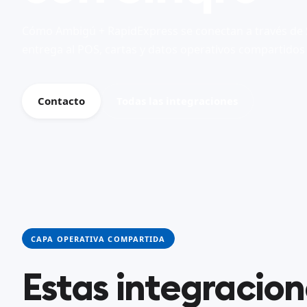
Cómo Ambigú + RapidExpress se conectan a través de 
entrega al POS, cartas y datos operativos compartidos
Contacto
Todas las integraciones
CAPA OPERATIVA COMPARTIDA
Estas integracio