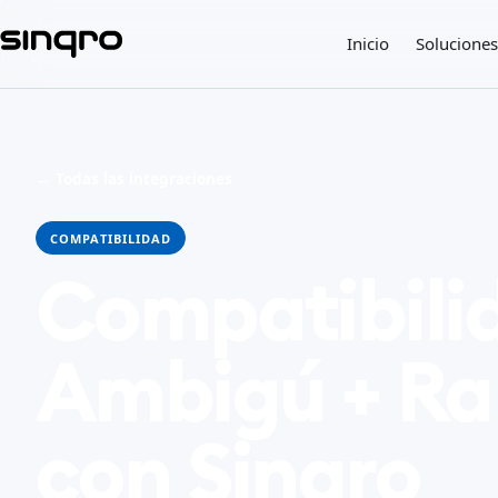
Inicio
Soluciones
← Todas las integraciones
COMPATIBILIDAD
Compatibili
Ambigú + Ra
con Sinqro