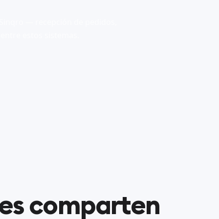
Sinqro — recepción de pedidos,
 entre estos sistemas.
nes comparten