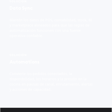
SOLUCIÓN
Data Sync
→
Mantén los datos de POS, contabilidad, stock, BI
y marketplace alineados para que las reglas de
automatización funcionen con una fuente
operativa confiable.
SOLUCIÓN
Automations
→
Convierte los pedidos conectados, la
disponibilidad, los horarios y la presión en la
cocina en pausas de canal, enrutamiento, alertas
y acciones de capacidad.