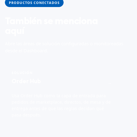
PRODUCTOS CONECTADOS
También se menciona
aquí
Abre las áreas de solución configuradas o monitoreadas
desde el Dashboard.
SOLUCIÓN
Order Hub
→
Usa Order Hub como la capa de entrada para
pedidos de marketplace, directos, de mesa y de
entrega antes de que las reglas decidan qué
pasa después.