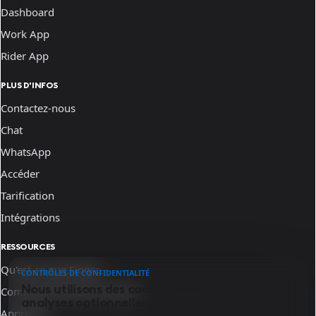
Dashboard
Work App
Rider App
PLUS D'INFOS
Contactez-nous
Chat
WhatsApp
Accéder
Tarification
Intégrations
RESSOURCES
Qu'est-ce que Sinqro
CONTRÔLES DE CONFIDENTIALITÉ
Nous utilisons des cookies essentiels et des
Comment fonctionne Sinqro
analyses optionnelles.
Apprenez