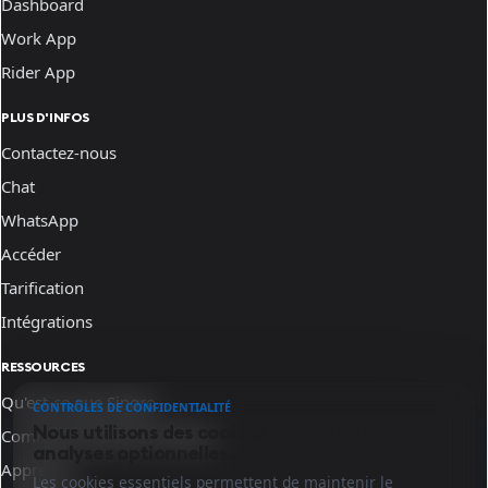
Dashboard
Work App
Rider App
PLUS D'INFOS
Contactez-nous
Chat
WhatsApp
Accéder
Tarification
Intégrations
RESSOURCES
Qu'est-ce que Sinqro
CONTRÔLES DE CONFIDENTIALITÉ
Nous utilisons des cookies essentiels et des
Comment fonctionne Sinqro
analyses optionnelles.
Apprenez
Les cookies essentiels permettent de maintenir le