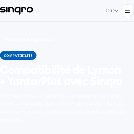
FR-FR
← Toutes les intégrations
COMPATIBILITÉ
Compatibilité de Lymon
+ YantarPlus avec Sinqro
Comment Lymon + YantarPlus se connectent à travers
Sinqro — réception des commandes, transfert au POS,
menus et données opérationnelles partagées entre ces
systèmes.