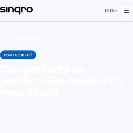
FR-FR
← Toutes les intégrations
COMPATIBILITÉ
Compatibilité de
JustEat + Eat Amigo POS
avec Sinqro
Comment JustEat + Eat Amigo POS se connectent à travers
Sinqro — réception des commandes, transfert au POS,
menus et données opérationnelles partagées entre ces
systèmes.