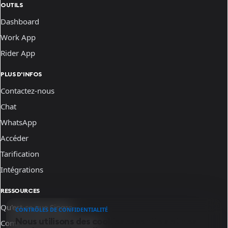
OUTILS
Dashboard
Work App
Rider App
PLUS D'INFOS
Contactez-nous
Chat
WhatsApp
Accéder
Tarification
Intégrations
RESSOURCES
Qu'est-ce que Sinqro
CONTRÔLES DE CONFIDENTIALITÉ
Nous utilisons des cookies essentiels et des
Comment fonctionne Sinqro