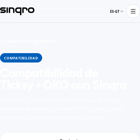
ES-GT
← Todas las integraciones
COMPATIBILIDAD
Compatibilidad de
Ticksy + OKO con Sinqro
Cómo Ticksy + OKO se conectan a través de Sinqro —
recepción de pedidos, entrega al POS, cartas y datos
operativos compartidos entre estos sistemas.