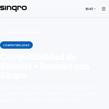
ES-GT
← Todas las integraciones
COMPATIBILIDAD
Compatibilidad de
Riderist + Restnet con
Sinqro
Cómo Riderist + Restnet se conectan a través de Sinqro —
recepción de pedidos, entrega al POS, cartas y datos
operativos compartidos entre estos sistemas.