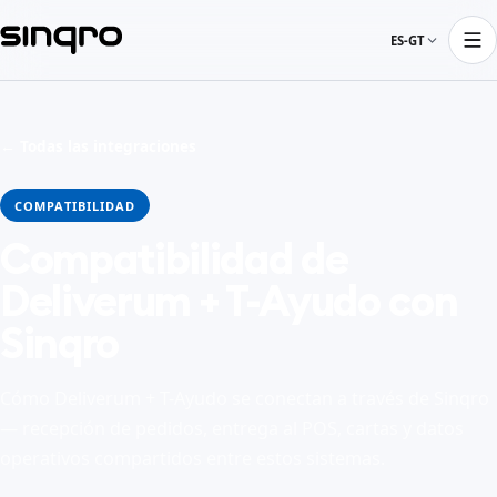
ES-GT
← Todas las integraciones
COMPATIBILIDAD
Compatibilidad de
Deliverum + T-Ayudo con
Sinqro
Cómo Deliverum + T-Ayudo se conectan a través de Sinqro
— recepción de pedidos, entrega al POS, cartas y datos
operativos compartidos entre estos sistemas.