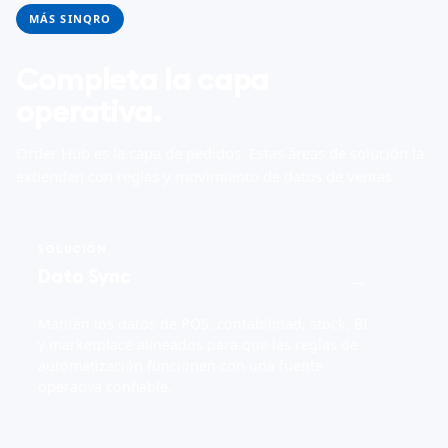
MÁS SINQRO
Completa la capa
operativa.
Order Hub es la capa de pedidos. Estas áreas de solución la
extienden con reglas y movimiento de datos de ventas.
SOLUCIÓN
Data Sync
→
Mantén los datos de POS, contabilidad, stock, BI
y marketplace alineados para que las reglas de
automatización funcionen con una fuente
operativa confiable.