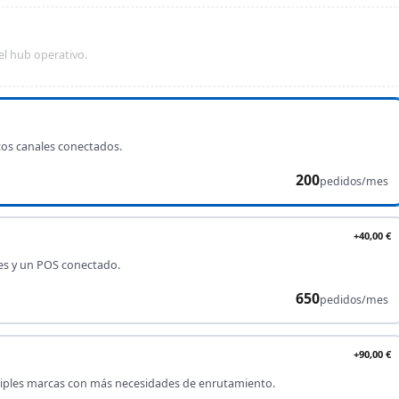
el hub operativo.
cos canales conectados.
200
pedidos/mes
+40,00 €
es y un POS conectado.
650
pedidos/mes
+90,00 €
tiples marcas con más necesidades de enrutamiento.