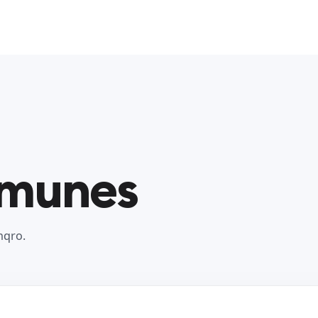
omunes
nqro.