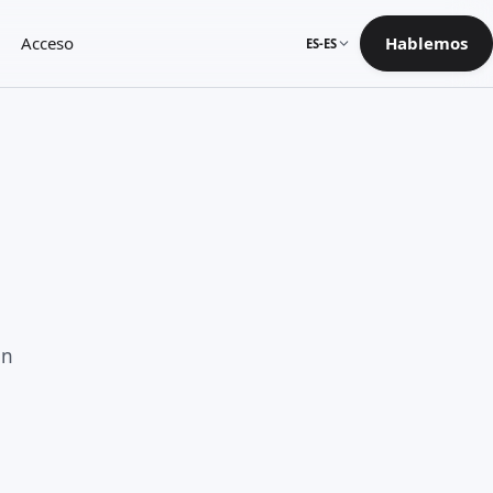
Acceso
Hablemos
ES-ES
en