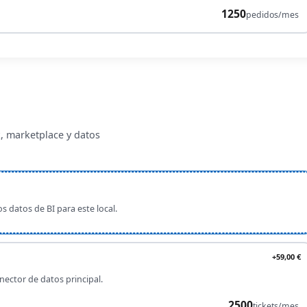
1250
pedidos/mes
k, marketplace y datos
os datos de BI para este local.
+59,00 €
ector de datos principal.
2500
tickets/mes